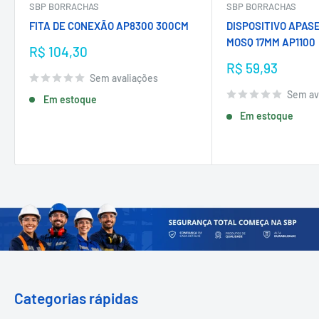
SBP BORRACHAS
SBP BORRACHAS
FITA DE CONEXÃO AP8300 300CM
DISPOSITIVO APAS
MOSQ 17MM AP1100
Preço
R$ 104,30
promocional
Preço
R$ 59,93
Sem avaliações
promocional
Sem av
Em estoque
Em estoque
Categorias rápidas