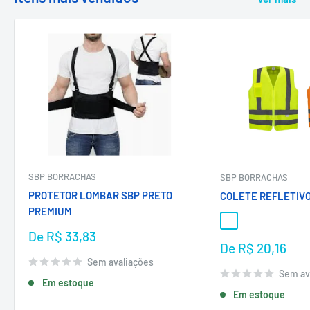
SBP BORRACHAS
SBP BORRACHAS
PROTETOR LOMBAR SBP PRETO
COLETE REFLETIVO
PREMIUM
AMARELO
LARANJA
Preço
De R$ 33,83
Preço
De R$ 20,16
promocional
promocional
Sem avaliações
Sem av
Em estoque
Em estoque