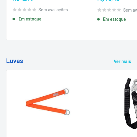
promocional
promocional
Sem avaliações
Sem av
Em estoque
Em estoque
Luvas
Ver mais