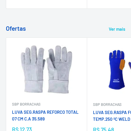
Ofertas
Ver mais
SBP BORRACHAS
SBP BORRACHAS
LUVA SEG.RASPA REFORCO TOTAL
LUVA SEG.RASPA 
07 CM C.A 35.589
TEMP.250 ºC WELD
Preço
Preço
R$ 12,73
R$ 75,48