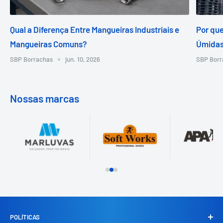
Qual a Diferença Entre Mangueiras Industriais e
Por que
Mangueiras Comuns?
Úmidas
SBP Borrachas
jun. 10, 2026
SBP Borr
Nossas marcas
POLÍTICAS